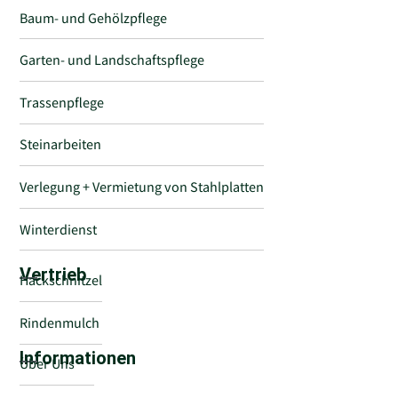
Baum- und Gehölzpflege
Garten- und Landschaftspflege
Trassenpflege
Steinarbeiten
Verlegung + Vermietung von Stahlplatten
Winterdienst
Vertrieb
Hackschnitzel
Rindenmulch
Informationen
Über Uns